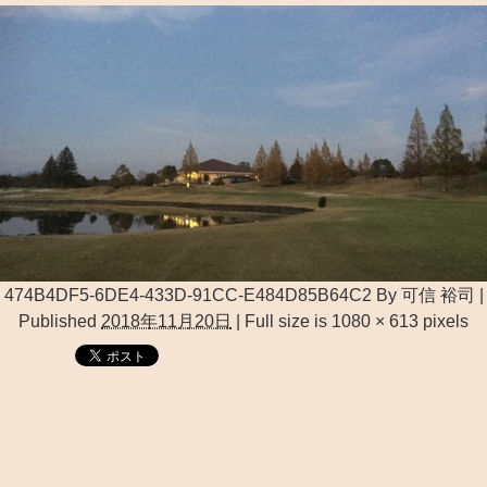
474B4DF5-6DE4-433D-91CC-E484D85B64C2
By
可信 裕司
|
Published
2018年11月20日
|
Full size is
1080 × 613
pixels