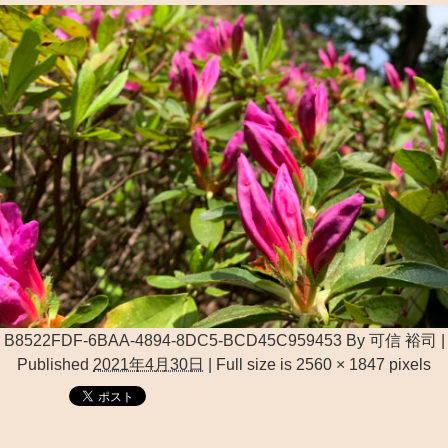
B8522FDF-6BAA-4894-8DC5-BCD45C959453
By
可信 裕司
|
Published
2021年4月30日
|
Full size is
2560 × 1847
pixels