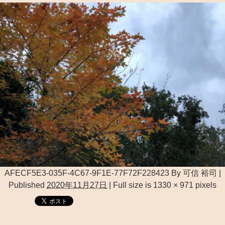
AFECF5E3-035F-4C67-9F1E-77F72F228423
By
可信 裕司
|
Published
2020年11月27日
|
Full size is
1330 × 971
pixels