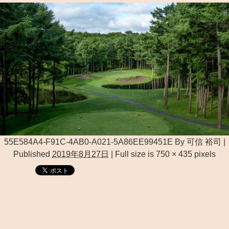
55E584A4-F91C-4AB0-A021-5A86EE99451E
By
可信 裕司
|
Published
2019年8月27日
|
Full size is
750 × 435
pixels