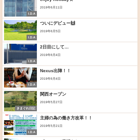
2019年6月11日
I.D.A
ついにデビュー🙌
2019年6月5日
I.D.A
2日目にして…
2019年6月4日
I.D.A
Nexus出陣！！
2019年6月4日
I.D.A
関西オープン
2019年5月27日
きまぐれ日記
主婦の為の働き方改革！！
2019年5月21日
I.D.A