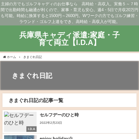
主婦の方でもゴルフキャディのお仕事なら 高時給・高収入。実働５～７時
間で出勤時間も融通が利くので、家事・育児も安心。週4・5日で月収20万円
も可能。時給に換算すると1500円～2600円。Wワークの方でもゴルフ練習・
ラウンド・ゴルフ上達をでき、高時給・高収入が可能。
兵庫県キャディ派遣:家庭・子
育て両立【I.D.A】
ホーム
きまぐれ日記
きまぐれ日記
きまぐれ日記の記事一覧
セルフデーのひと時
2022年2月23日
I.D.A
enjoy holiday☆