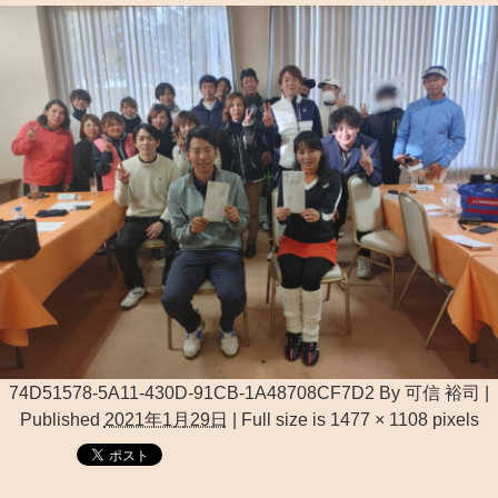
74D51578-5A11-430D-91CB-1A48708CF7D2
By
可信 裕司
|
Published
2021年1月29日
|
Full size is
1477 × 1108
pixels