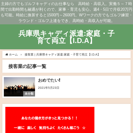
主婦の方でもゴルフキャディのお仕事なら 高時給・高収入。実働５～７時
間で出勤時間も融通が利くので、家事・育児も安心。週4・5日で月収20万円
も可能。時給に換算すると1500円～2600円。Wワークの方でもゴルフ練習・
ラウンド・ゴルフ上達をでき、高時給・高収入が可能。
兵庫県キャディ派遣:家庭・子
育て両立【I.D.A】
ホーム
接客業 | 兵庫県キャディ派遣:家庭・子育て両立【I.D.A】
接客業の記事一覧
おめでたい❗️
2021年5月23日
未分類