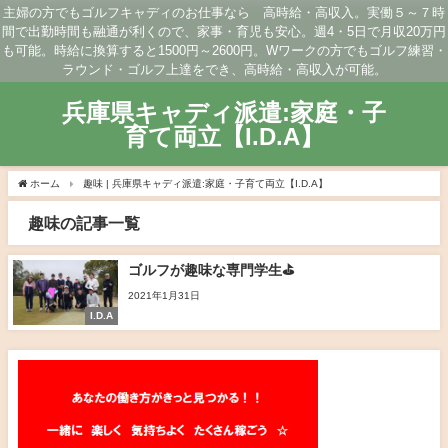
主婦の方でもゴルフキャディのお仕事なら 高時給・高収入。実働５～７時
間で出勤時間も融通が利くので、家事・育児も安心。週4・5日で月収20万円
も可能。時給に換算すると1500円～2600円。Wワークの方でもゴルフ練習・
ラウンド・ゴルフ上達をでき、高時給・高収入が可能。
兵庫県キャディ派遣:家庭・子
育て両立【I.D.A】
ホーム
趣味 | 兵庫県キャディ派遣:家庭・子育て両立【I.D.A】
趣味の記事一覧
ゴルフが趣味な専門学生⛳
2021年1月31日
I.D.A