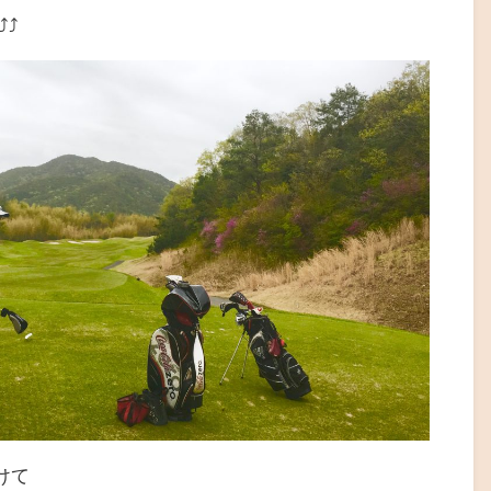
⤴︎
けて