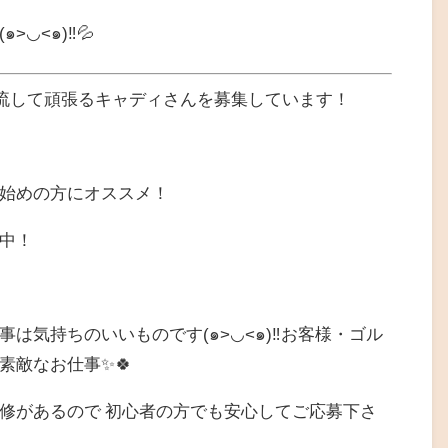
◡<๑)‼️💦
を流して頑張るキャディさんを募集しています！
始めの方にオススメ！
中！
は気持ちのいいものです(๑>◡<๑)‼️お客様・ゴル
素敵なお仕事✨🍀
修があるので 初心者の方でも安心してご応募下さ