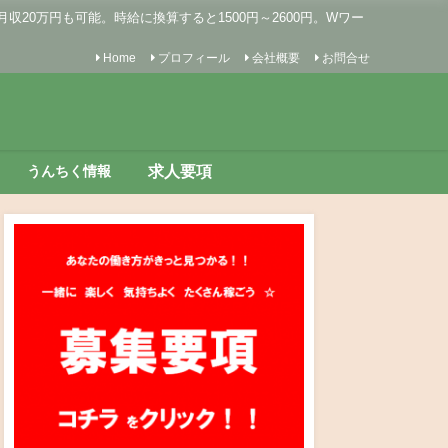
0万円も可能。時給に換算すると1500円～2600円。Wワー
Home
プロフィール
会社概要
お問合せ
求人要項
うんちく情報