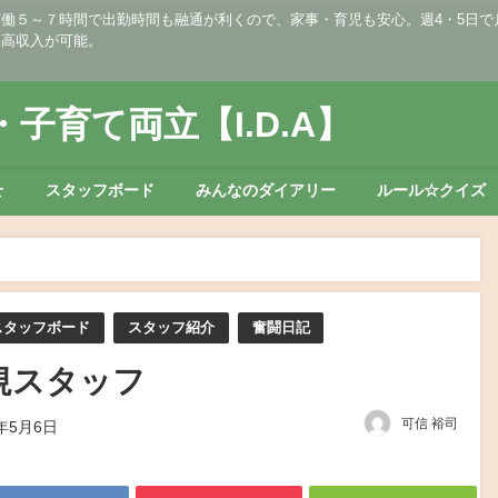
５～７時間で出勤時間も融通が利くので、家事・育児も安心。週4・5日で月収2
・高収入が可能。
子育て両立【I.D.A】
せ
スタッフボード
みんなのダイアリー
ルール☆クイズ
スタッフボード
スタッフ紹介
奮闘日記
規スタッフ
可信 裕司
8年5月6日