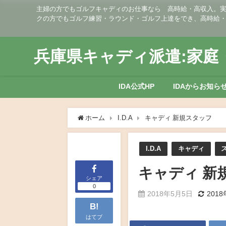
主婦の方でもゴルフキャディのお仕事なら 高時給・高収入。実働
クの方でもゴルフ練習・ラウンド・ゴルフ上達をでき、高時給
兵庫県キャディ派遣:家庭・
IDA公式HP
IDAからお知ら
ホーム
I.D.A
キャディ 新規スタッフ
I.D.A
キャディ
キャディ 新
シェア
0
2018年5月5日
201
B!
はてブ