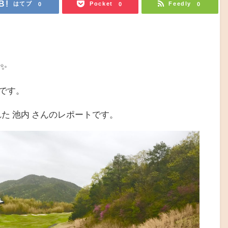
はてブ
Pocket
Feedly
0
0
0
✨
場です。
れた 池内 さんのレポートです。