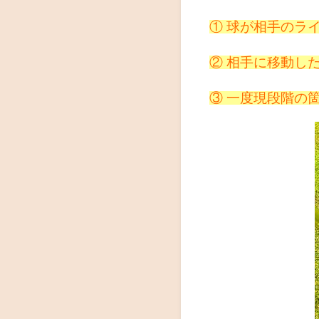
① 球が相手のラ
② 相手に移動し
③ 一度現段階の