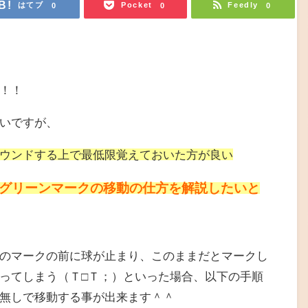
はてブ
Pocket
Feedly
0
0
0
！！
いですが、
ウンドする上で最低限覚えておいた方が良い
グリーンマークの移動の仕方を解説したいと
のマークの前に球が止まり、このままだとマークし
ってしまう（Ｔ□Ｔ；）といった場合、以下の手順
無しで移動する事が出来ます＾＾