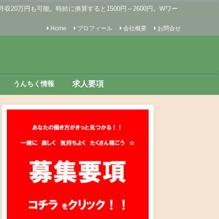
0万円も可能。時給に換算すると1500円～2600円。Wワー
Home
プロフィール
会社概要
お問合せ
求人要項
うんちく情報