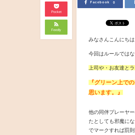
Facebook
0
Pocket
Feedly
みなさんこんにちは
今回はルールではな
上司や・お友達とラ
『グリーン上での
思います。』
他の同伴プレーヤー
たとしても邪魔にな
でマークすれば罰則