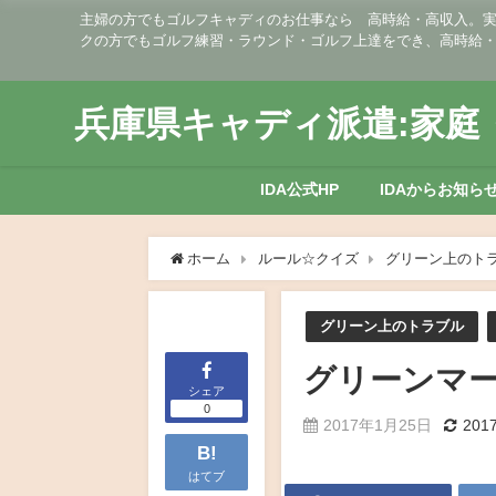
主婦の方でもゴルフキャディのお仕事なら 高時給・高収入。実働
クの方でもゴルフ練習・ラウンド・ゴルフ上達をでき、高時給
兵庫県キャディ派遣:家庭・
IDA公式HP
IDAからお知ら
ホーム
ルール☆クイズ
グリーン上のト
グリーン上のトラブル
グリーンマ
シェア
0
2017年1月25日
201
B!
はてブ