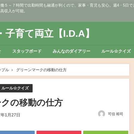
５～７時間で出勤時間も融通が利くので、家事・育児も安心。週4・5日で月収2
・高収入が可能。
子育て両立【I.D.A】
せ
スタッフボード
みんなのダイアリー
ルール☆クイズ
ラブル
グリーンマークの移動の仕方
ルール☆クイズ
ークの移動の仕方
可信 裕司
7年1月27日