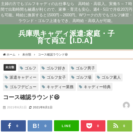
主婦の方でもゴルフキャディのお仕事なら 高時給・高収入。実働５～７時
間で出勤時間も融通が利くので、家事・育児も安心。週4・5日で月収20万円
も可能。時給に換算すると1500円～2600円。Wワークの方でもゴルフ練習・
ラウンド・ゴルフ上達をでき、高時給・高収入が可能。
兵庫県キャディ派遣:家庭・子
育て両立【I.D.A】
ホーム
未分類
コース確認ラウンド😆
未分類
ゴルフ
ゴルフ好き
ゴルフ男子
派遣キャディー
ゴルフ女子
ゴルフ場
ゴルフ素人
ゴルフデビュー
キャディー業務
キャディー特典
コース確認ラウンド😆
2021年6月1日
2021年6月1日
LINE
0
0
0
0