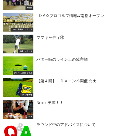
未分類
I.D.A☆プロゴルフ情報⛳南都オープン
プロ・研修生 スタッフ
ママキャディ④
主婦 スタッフ
パター時のライン上の障害物
グリーン上のトラブル
【第４回】ＩＤＡコンペ開催 ☆★
イベント情報
Nexus出陣！！
I.D.A
ラウンド中のアドバイスについて