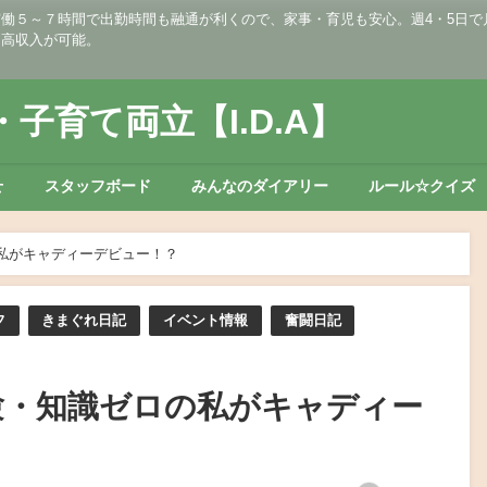
５～７時間で出勤時間も融通が利くので、家事・育児も安心。週4・5日で月収2
・高収入が可能。
子育て両立【I.D.A】
せ
スタッフボード
みんなのダイアリー
ルール☆クイズ
私がキャディーデビュー！？
フ
きまぐれ日記
イベント情報
奮闘日記
験・知識ゼロの私がキャディー
？