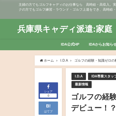
主婦の方でもゴルフキャディのお仕事なら 高時給・高収入。実働
クの方でもゴルフ練習・ラウンド・ゴルフ上達をでき、高時給
兵庫県キャディ派遣:家庭・
IDA公式HP
IDAからお知ら
ホーム
I.D.A
ゴルフの経験・知識ゼロの
I.D.A
IDA専業スタッ
最新情報
シェア
ゴルフの経
0
B!
デビュー！
はてブ