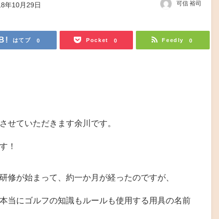
可信 裕司
18年10月29日
はてブ
Pocket
Feedly
0
0
0
させていただきます余川です。
す！
研修が始まって、約一か月が経ったのですが、
本当にゴルフの知識もルールも使用する用具の名前