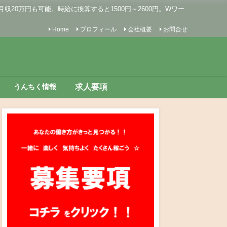
0万円も可能。時給に換算すると1500円～2600円。Wワー
Home
プロフィール
会社概要
お問合せ
求人要項
うんちく情報