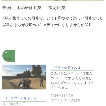
最後に、私の研修中(笑 ご覧あれ(笑
IDAが集まっての研修で、とても和やかで楽しい研修でした
🤗皆さまもぜひIDAのキャディーになりませんか😍❓
関連
ママキャディvo.1
こんにちはー(*´▽｀*) IDA
の I.T です ふたりのちび
ちゃんずのママしてます（＾
＾） 今日…
2016年11月2日
1.5ラウンドキャディ
ママキャディの日常
2017年3月25日