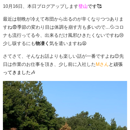
10月16日、本日ブログアップします
登山
です🥰
最近は朝晩が冷えて布団から出るのが辛くなりつつありま
すね😨季節の変わり目は体調を崩す方も多いので…💦コロ
ナも流行ってる今、出来るだけ風邪ひきたくないですね😢
少し咳するにも
物凄く
気を遣いますね😫
さてさて、そんなお話よりも楽しい話が一番ですよね😊先
日は作業のお仕事を頂き、少し前に入社した
Mさん
と頑張
ってきました🎶