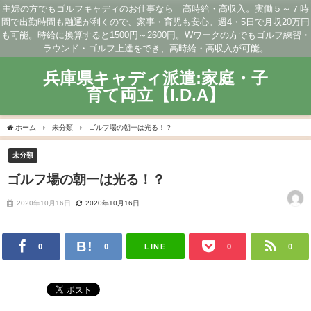
主婦の方でもゴルフキャディのお仕事なら 高時給・高収入。実働５～７時
間で出勤時間も融通が利くので、家事・育児も安心。週4・5日で月収20万円
も可能。時給に換算すると1500円～2600円。Wワークの方でもゴルフ練習・
ラウンド・ゴルフ上達をでき、高時給・高収入が可能。
兵庫県キャディ派遣:家庭・子
育て両立【I.D.A】
ホーム
未分類
ゴルフ場の朝一は光る！？
未分類
ゴルフ場の朝一は光る！？
2020年10月16日
2020年10月16日
LINE
0
0
0
0