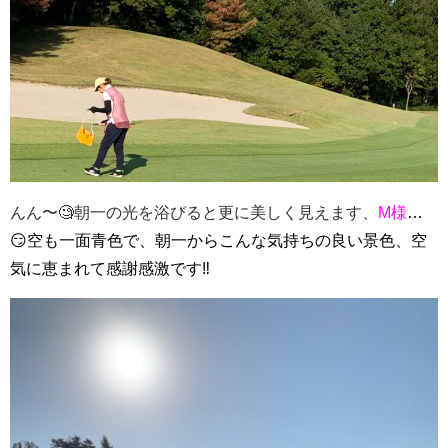
んん〜🧐朝一の光を浴びると更に美しく見えます、
M様
…
😏空も一面青色で、朝一からこんな気持ちの良い景色、空
気に恵まれて感謝感激です‼️