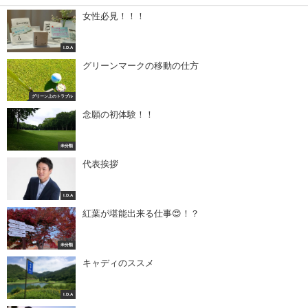
女性必見！！！
I.D.A
グリーンマークの移動の仕方
グリーン上のトラブル
念願の初体験！！
未分類
代表挨拶
I.D.A
紅葉が堪能出来る仕事😍！？
未分類
キャディのススメ
I.D.A