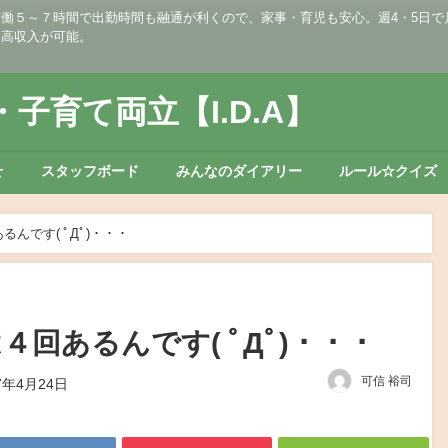
５～７時間で出勤時間も融通が利くので、家事・育児も安心。週4・5日で月収2
・高収入が可能。
子育て両立【I.D.A】
せ
スタッフボード
みんなのダイアリー
ルール☆クイズ
んです( ﾟДﾟ)・・・
４回あるんです( ﾟДﾟ)・・・
可信 裕司
7年4月24日