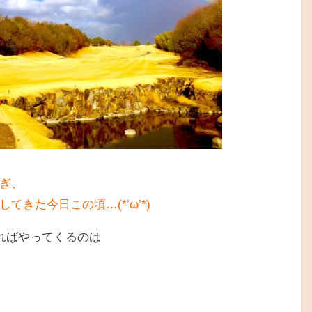
ぎ、
てきた今日この頃…(*’ω’*)
なればやってくるのは