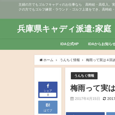
主婦の方でもゴルフキャディのお仕事なら 高時給・高収入。実働
クの方でもゴルフ練習・ラウンド・ゴルフ上達をでき、高時給
兵庫県キャディ派遣:家庭・
IDA公式HP
IDAからお知ら
ホーム
うんちく情報
梅雨って実は４回ある
うんちく情報
梅雨って実は
シェア
0
2017年4月15日
201
B!
はてブ