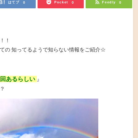
はてブ
Pocket
Feedly
0
0
0
！！
ての 知ってるようで知らない情報をご紹介☆
４回あるらしい
』
？