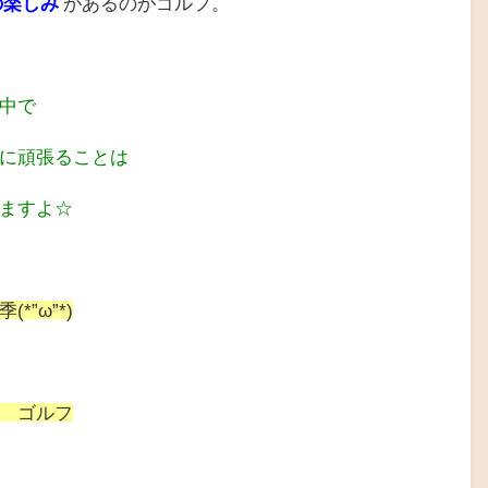
の楽しみ
があるのがゴルフ。
中で
に頑張ることは
ますよ☆
*”ω”*)
 ゴルフ