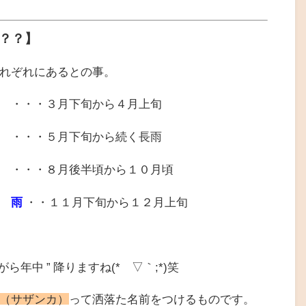
？？】
れぞれにあるとの事。
・・・３月下旬から４月上旬
・５月下旬から続く長雨
・・８月後半頃から１０月頃
 雨
・・１１月下旬から１２月上旬
がら年中 ” 降りますね(*´▽｀;*)笑
（サザンカ）
って洒落た名前をつけるものです。