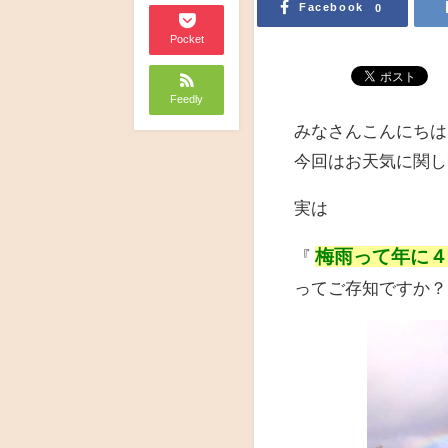
Facebook
0
Pocket
Feedly
みなさんこんにちは
今回はお天気に関し
実は
梅雨って年に
『
ってご存知ですか？