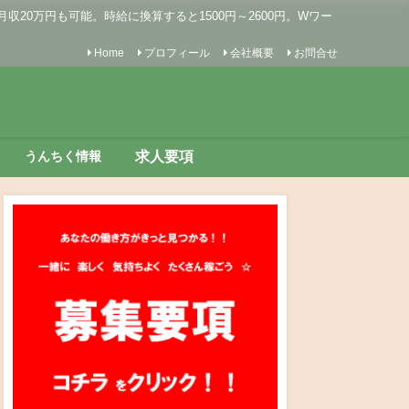
0万円も可能。時給に換算すると1500円～2600円。Wワー
Home
プロフィール
会社概要
お問合せ
求人要項
うんちく情報