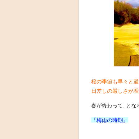
桜の季節も早々と過
日差しの厳しさが増し
春が終わって..と
『梅雨の時期』