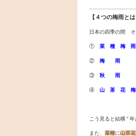
【４つの梅雨とは
日本の四季の間 そ
①
菜 種 梅 雨
②
梅 雨
・・
③
秋 雨
・
④
山 茶 花 梅
こう見ると結構 ” 年
また、
菜種
に
山茶花