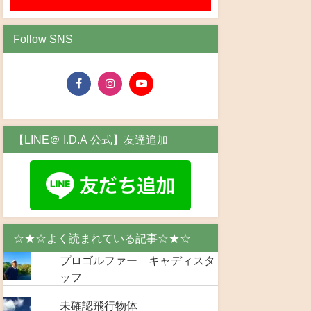
Follow SNS
【LINE＠ I.D.A 公式】友達追加
☆★☆よく読まれている記事☆★☆
プロゴルファー キャディスタ
ッフ
未確認飛行物体