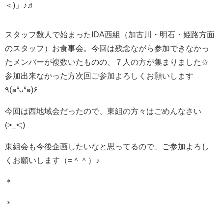
＜)」♪♬
スタッフ数人で始まったIDA西組（加古川・明石・姫路方面
のスタッフ）お食事会。今回は残念ながら参加できなかっ
たメンバーが複数いたものの、７人の方が集まりました✩
参加出来なかった方次回ご参加よろしくお願いします
٩(๑❛ᴗ❛๑)۶
今回は西地域会だったので、東組の方々はごめんなさい
(>_<;)
東組会も今後企画したいなと思ってるので、ご参加よろし
くお願いします（=＾＾）♪
＊
＊