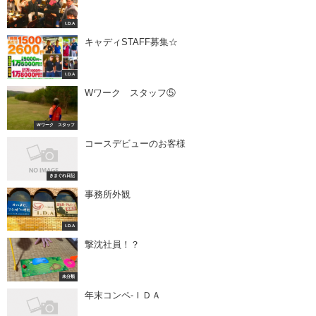
I.D.A
キャディSTAFF募集☆
I.D.A
Wワーク スタッフ⑤
Wワーク スタッフ
コースデビューのお客様
きまぐれ日記
事務所外観
I.D.A
撃沈社員！？
未分類
年末コンペ-ＩＤＡ