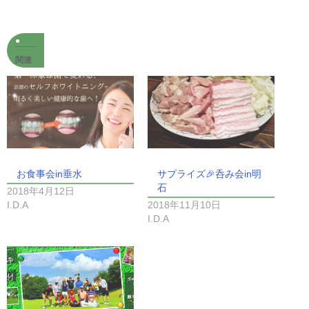
関連
お食事会in垂水
サプライズ🎉呑み会in明
石
2018年4月12日
I.D.A
2018年11月10日
I.D.A