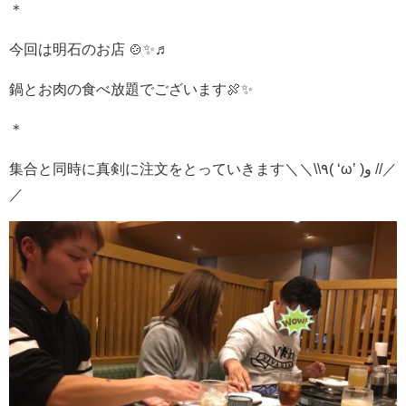
＊
今回は明石のお店 🍲✨♬
鍋とお肉の食べ放題でございます🍖✨
＊
集合と同時に真剣に注文をとっていきます＼＼\\٩( ‘ω’ )و //／
／