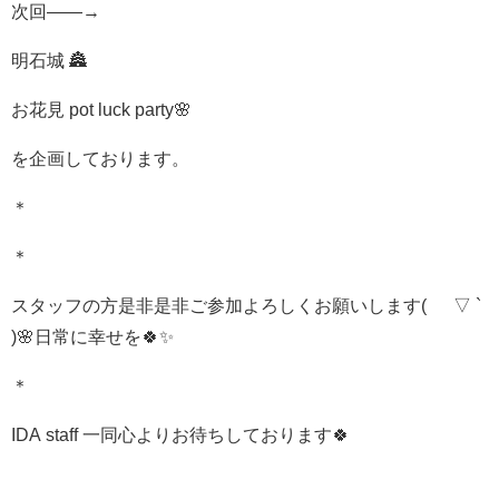
次回——→
明石城 🏯
お花見 pot luck party🌸
を企画しております。
＊
＊
スタッフの方是非是非ご参加よろしくお願いします( ´ ▽ `
)🌸日常に幸せを🍀✨
＊
IDA staff 一同心よりお待ちしております🍀