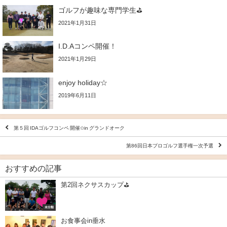
ゴルフが趣味な専門学生⛳
2021年1月31日
I.D.Aコンペ開催！
2021年1月29日
enjoy holiday☆
2019年6月11日
第５回 IDAゴルフコンペ 開催✩in グランドオーク
第86回日本プロゴルフ選手権一次予選
おすすめの記事
第2回ネクサスカップ⛳
未分類
お食事会in垂水