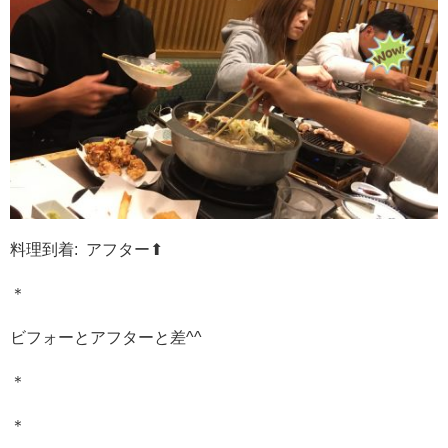
料理到着: アフター⬆︎
＊
ビフォーとアフターと差^^
＊
＊