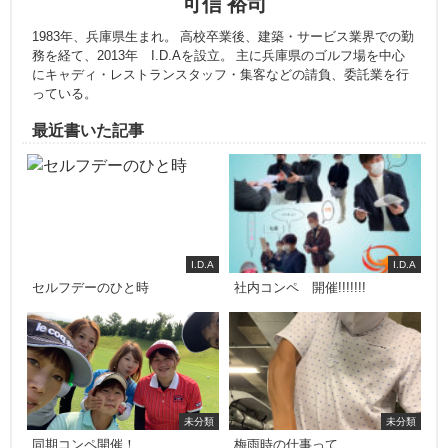
可信 裕司
1983年、兵庫県生まれ。 高校卒業後、建築・サービス業界での勤
務を経て、2013年 I.D.Aを設立。 主に兵庫県のゴルフ場を中心
にキャディ・レストランスタッフ・集客などの請負、委託業を行
っている。
最近書いた記事
I.D.A
I.D.A
セルフデーのひと時
社内コンペ 開催!!!!!!!
未分類
未分類
同期コンペ開催！
梅雨時の仕事って