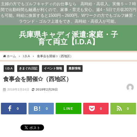
主婦の方でもゴルフキャディのお仕事なら 高時給・高収入。実働５～７時
間で出勤時間も融通が利くので、家事・育児も安心。週4・5日で月収20万円
も可能。時給に換算すると1500円～2600円。Wワークの方でもゴルフ練習・
ラウンド・ゴルフ上達をでき、高時給・高収入が可能。
兵庫県キャディ派遣:家庭・子
育て両立【I.D.A】
ホーム
I.D.A
食事会を開催✩（西地区）
I.D.A
きまぐれ日記
イベント情報
最新情報
食事会を開催✩（西地区）
2018年2月24日
2018年2月26日
LINE
0
0
0
0