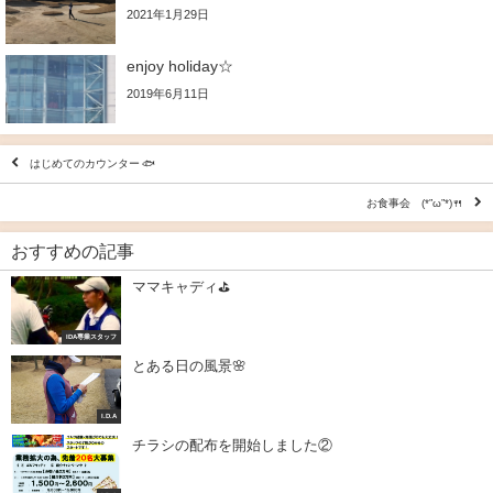
2021年1月29日
enjoy holiday☆
2019年6月11日
はじめてのカウンター 🐟
お食事会 (*”ω”*)🍴
おすすめの記事
ママキャディ⛳️
IDA専業スタッフ
とある日の風景🌸
I.D.A
チラシの配布を開始しました②