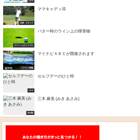
I.D.A
ママキャディ④
主婦 スタッフ
パター時のライン上の障害物
グリーン上のトラブル
マイナビＡＢＣが開催されます
イベント情報
セルフデーのひと時
I.D.A
三木 麻美 (みき あさみ)
未分類