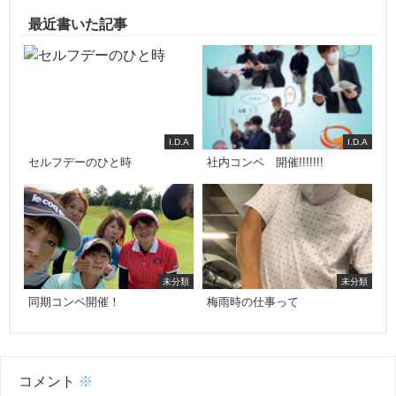
最近書いた記事
I.D.A
I.D.A
セルフデーのひと時
社内コンペ 開催!!!!!!!
未分類
未分類
同期コンペ開催！
梅雨時の仕事って
コメント
※