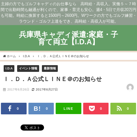
主婦の方でもゴルフキャディのお仕事なら 高時給・高収入。実働５～７時
間で出勤時間も融通が利くので、家事・育児も安心。週4・5日で月収20万円
も可能。時給に換算すると1500円～2600円。Wワークの方でもゴルフ練習・
ラウンド・ゴルフ上達をでき、高時給・高収入が可能。
兵庫県キャディ派遣:家庭・子
育て両立【I.D.A】
ホーム
I.D.A
Ｉ．Ｄ．Ａ公式ＬＩＮＥ＠のお知らせ
I.D.A
イベント情報
最新情報
Ｉ．Ｄ．Ａ公式ＬＩＮＥ＠のお知らせ
2017年6月26日
2017年6月27日
LINE
0
0
0
0