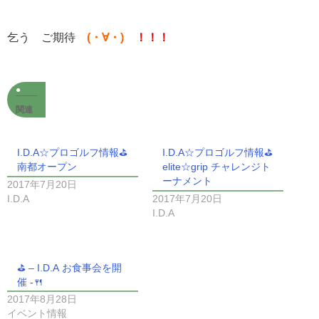
乞う ご期待
(・∀・)
！！！
関連
I.D.A☆プロゴルフ情報⛳
I.D.A☆プロゴルフ情報⛳
南都オープン
elite☆grip チャレンジト
ーナメント
2017年7月20日
I.D.A
2017年7月20日
I.D.A
⛳ – I.D.A お食事会を開
催 -🍴
2017年8月28日
イベント情報