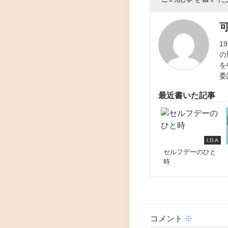
1
の
を
委
最近書いた記事
I.D.A
セルフデーのひと
時
コメント
※