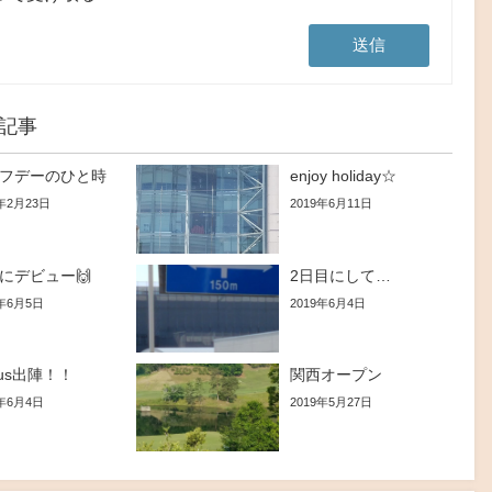
記事
フデーのひと時
enjoy holiday☆
2年2月23日
2019年6月11日
にデビュー🙌
2日目にして…
9年6月5日
2019年6月4日
xus出陣！！
関西オープン
9年6月4日
2019年5月27日