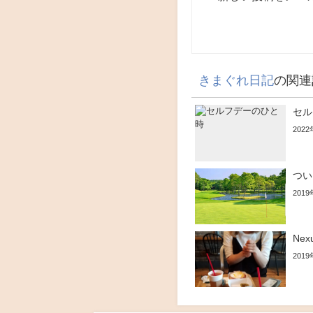
きまぐれ日記
の関連
セル
202
つい
201
Ne
201