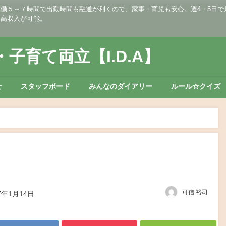
５～７時間で出勤時間も融通が利くので、家事・育児も安心。週4・5日で月収2
・高収入が可能。
子育て両立【I.D.A】
せ
スタッフボード
みんなのダイアリー
ルール☆クイズ
可信 裕司
7年1月14日