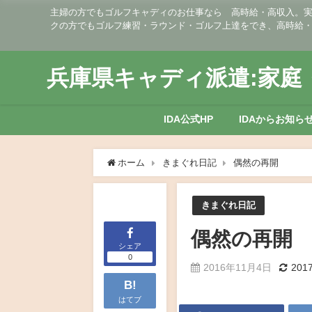
主婦の方でもゴルフキャディのお仕事なら 高時給・高収入。実働
クの方でもゴルフ練習・ラウンド・ゴルフ上達をでき、高時給
兵庫県キャディ派遣:家庭・
IDA公式HP
IDAからお知ら
ホーム
きまぐれ日記
偶然の再開
きまぐれ日記
偶然の再開
シェア
0
2016年11月4日
201
B!
はてブ