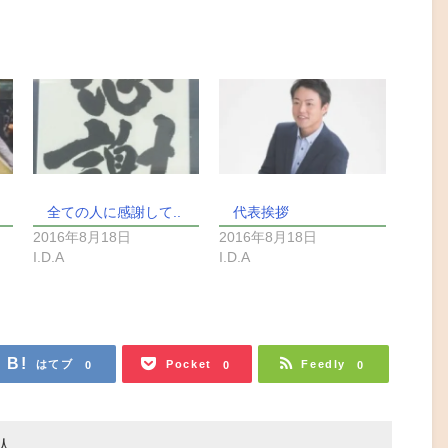
全ての人に感謝して..
代表挨拶
2016年8月18日
2016年8月18日
I.D.A
I.D.A
はてブ
Pocket
Feedly
0
0
0
人