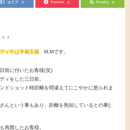
はてブ
Pocket
Feedly
0
0
0
 ＾＾
ディ中は半袖主義
M.Mです。
日前に付いたお客様(笑)
ディをした三日前。
ンドショット時距離を間違えてにこやかに怒られま
さんという事もあり、距離を熟知しているとの事(;
も再開したお客様。