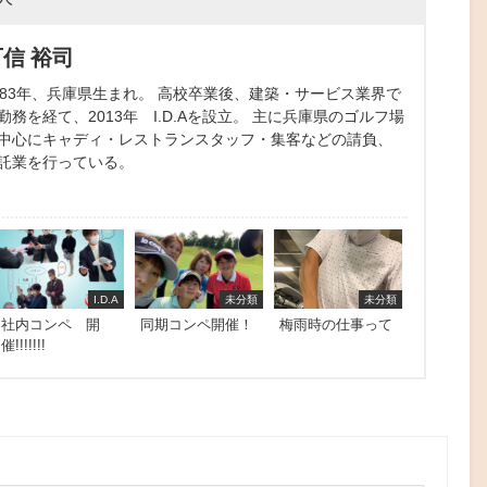
可信 裕司
983年、兵庫県生まれ。 高校卒業後、建築・サービス業界で
勤務を経て、2013年 I.D.Aを設立。 主に兵庫県のゴルフ場
中心にキャディ・レストランスタッフ・集客などの請負、
託業を行っている。
I.D.A
未分類
未分類
社内コンペ 開
同期コンペ開催！
梅雨時の仕事って
催!!!!!!!