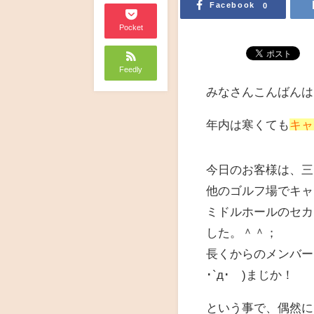
Facebook
0
Pocket
Feedly
みなさんこんばんは
年内は寒くても
キャ
今日のお客様は、三
他のゴルフ場でキャ
ミドルホールのセカ
した。＾＾；
長くからのメンバー
･`д･´)まじか！
という事で、偶然に