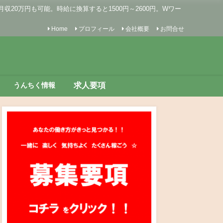
0万円も可能。時給に換算すると1500円～2600円。Wワー
Home
プロフィール
会社概要
お問合せ
求人要項
うんちく情報