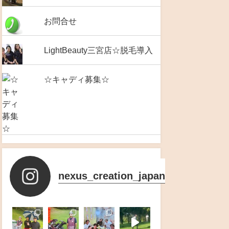
お問合せ
LightBeauty三宮店☆脱毛導入
☆キャディ募集☆
nexus_creation_japan