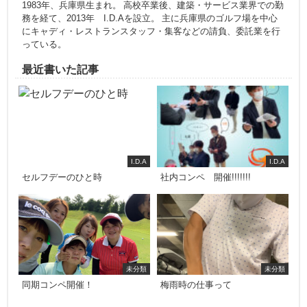
1983年、兵庫県生まれ。 高校卒業後、建築・サービス業界での勤
務を経て、2013年 I.D.Aを設立。 主に兵庫県のゴルフ場を中心
にキャディ・レストランスタッフ・集客などの請負、委託業を行
っている。
最近書いた記事
I.D.A
I.D.A
セルフデーのひと時
社内コンペ 開催!!!!!!!
未分類
未分類
同期コンペ開催！
梅雨時の仕事って