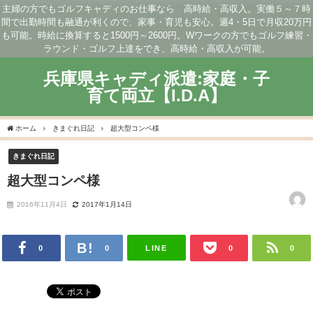
主婦の方でもゴルフキャディのお仕事なら 高時給・高収入。実働５～７時
間で出勤時間も融通が利くので、家事・育児も安心。週4・5日で月収20万円
も可能。時給に換算すると1500円～2600円。Wワークの方でもゴルフ練習・
ラウンド・ゴルフ上達をでき、高時給・高収入が可能。
兵庫県キャディ派遣:家庭・子
育て両立【I.D.A】
ホーム
きまぐれ日記
超大型コンペ様
きまぐれ日記
超大型コンペ様
2016年11月4日
2017年1月14日
LINE
0
0
0
0