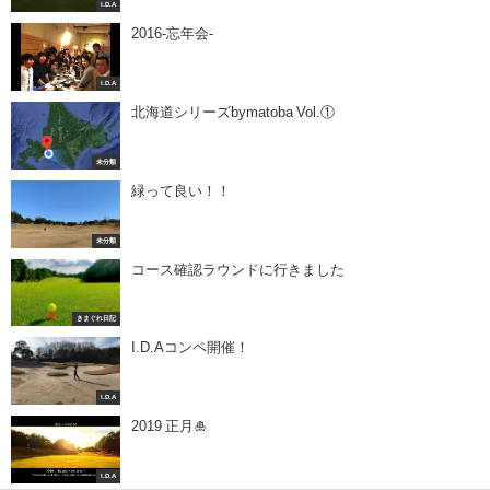
I.D.A
2016-忘年会-
I.D.A
北海道シリーズbymatoba Vol.①
未分類
緑って良い！！
未分類
コース確認ラウンドに行きました
きまぐれ日記
I.D.Aコンペ開催！
I.D.A
2019 正月🎍
I.D.A